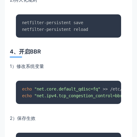
netfilter-persistent save

netfilter-persistent reload
4、开启BBR
1）修改系统变量
echo
"net.core.default_qdisc=fq"
echo
"net.ipv4.tcp_congestion_control=bbr"
 >> /
2）保存生效