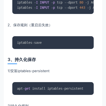
iptables -
I
INPUT
 -
p
 tcp 
--dport
80
 -j ACCEPT

iptables -
I
INPUT
 -
p
 tcp 
--dport
443
 -j ACCEPT
2、保存规则（重启后失效）
iptables-save
3、持久化保存
1)安装iptables-persistent
apt
-
get
 install iptables
-
persistent
2)持久化规则