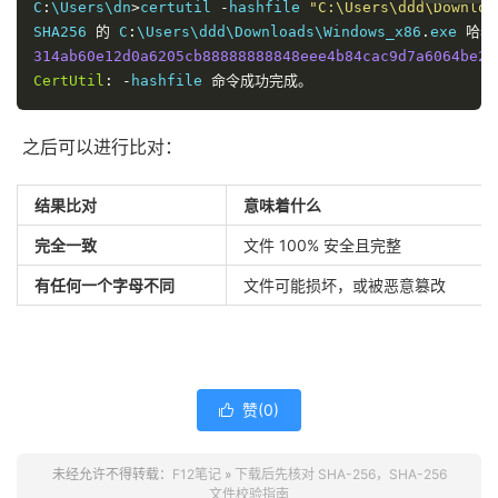
C
:
\Users\dn
>
certutil 
-
hashfile 
"C:\Users\ddd\Downloa
SHA256 
的
 C
:
\Users\ddd\Downloads\Windows_x86
.
exe 
哈希
314ab60e12d0a6205cb88888888848eee4b84cac9d7a6064be27
CertUtil
:
-
hashfile 
命令成功完成。
之后可以进行比对：
结果比对
意味着什么
完全一致
文件 100% 安全且完整
有任何一个字母不同
文件可能损坏，或被恶意篡改
赞(
0
)

未经允许不得转载：
F12笔记
»
下载后先核对 SHA-256，SHA-256
文件校验指南