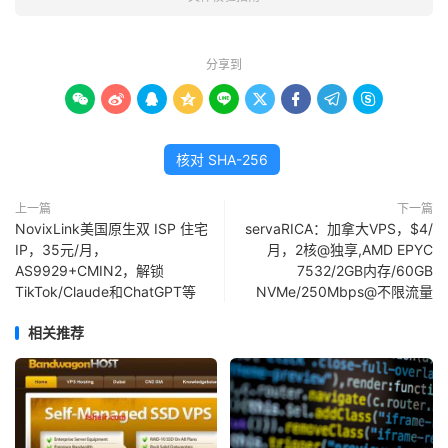
分享到









核对 SHA-256
上一篇
下一篇
NovixLink美国原生双 ISP 住宅
servaRICA：加拿大VPS，$4/
IP，35元/月，
月，2核@独享,AMD EPYC
AS9929+CMIN2，解锁
7532/2GB内存/60GB
TikTok/Claude和ChatGPT等
NVMe/250Mbps@不限流量
相关推荐