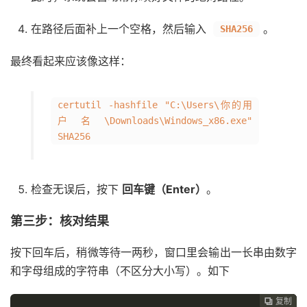
在路径后面补上一个空格，然后输入
。
SHA256
最终看起来应该像这样：
certutil -hashfile "C:\Users\你的用
户名\Downloads\Windows_x86.exe"
SHA256
检查无误后，按下
回车键（Enter）
。
第三步：核对结果
按下回车后，稍微等待一两秒，窗口里会输出一长串由数字
和字母组成的字符串（不区分大小写）。如下
复制
复制
复制


