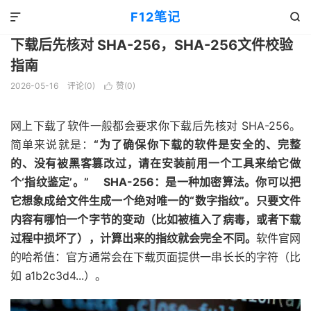
教程
正文

F12笔记


下载后先核对 SHA-256，SHA-256文件校验
指南
2026-05-16
评论(0)
赞(
0
)

网上下载了软件一般都会要求你下载后先核对 SHA-256。
简单来说就是：
“为了确保你下载的软件是安全的、完整
的、没有被黑客篡改过，请在安装前用一个工具来给它做
个‘指纹鉴定’。” SHA-256：是一种加密算法。你可以把
它想象成给文件生成一个绝对唯一的“数字指纹”。只要文件
内容有哪怕一个字节的变动（比如被植入了病毒，或者下载
过程中损坏了），计算出来的指纹就会完全不同。
软件官网
的哈希值：官方通常会在下载页面提供一串长长的字符（比
如 a1b2c3d4...）。