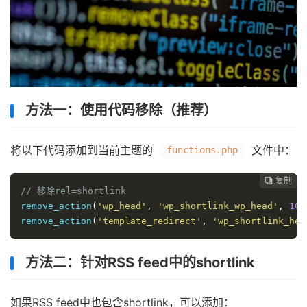
方法一：使用代码移除（推荐）
将以下代码添加到当前主题的
文件中：
functions.php
复制
复制
复制
复制
复制





// 移除rel=shortlink
remove_action
(
'wp_head'
,
'wp_shortlink_wp_head'
,
10
,
remove_action
(
'template_redirect'
,
'wp_shortlink_hea
方法二：针对RSS feed中的shortlink
如果RSS feed中也包含shortlink，可以添加：