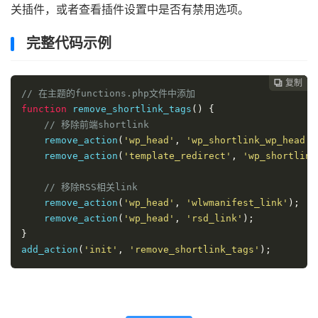
关插件，或者查看插件设置中是否有禁用选项。
完整代码示例
复制
复制
复制



// 在主题的functions.php文件中添加
function
 remove_shortlink_tags
()
{
// 移除前端shortlink
    remove_action
(
'wp_head'
,
'wp_shortlink_wp_head'
,
    remove_action
(
'template_redirect'
,
'wp_shortlink
// 移除RSS相关link
    remove_action
(
'wp_head'
,
'wlwmanifest_link'
);
    remove_action
(
'wp_head'
,
'rsd_link'
);
}
add_action
(
'init'
,
'remove_shortlink_tags'
);