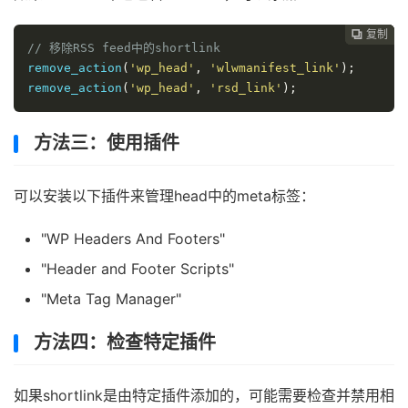
复制
复制
复制
复制




// 移除RSS feed中的shortlink
remove_action
(
'wp_head'
,
'wlwmanifest_link'
);
remove_action
(
'wp_head'
,
'rsd_link'
);
方法三：使用插件
可以安装以下插件来管理head中的meta标签：
"WP Headers And Footers"
"Header and Footer Scripts"
"Meta Tag Manager"
方法四：检查特定插件
如果shortlink是由特定插件添加的，可能需要检查并禁用相