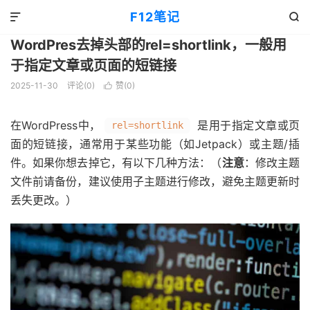
教程
正文

F12笔记


WordPres去掉头部的rel=shortlink，一般用
于指定文章或页面的短链接
2025-11-30
评论(0)
赞(
0
)

在WordPress中，
是用于指定文章或页
rel=shortlink
面的短链接，通常用于某些功能（如Jetpack）或主题/插
件。如果你想去掉它，有以下几种方法：（
注意
：修改主题
文件前请备份，建议使用子主题进行修改，避免主题更新时
丢失更改。）