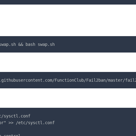
/sysctl.conf

r" >> /etc/sysctl.conf

_control
