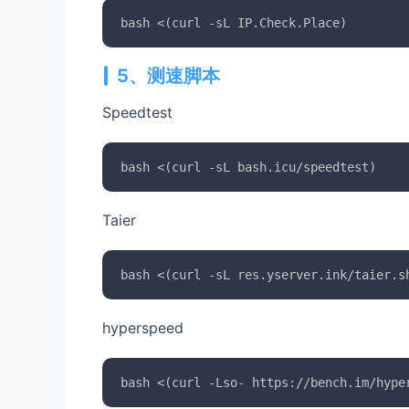
5、测速脚本
Speedtest
Taier
hyperspeed