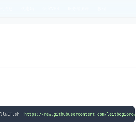
机消息
优惠码
便宜VPS
服务器测评
教程
llNET.sh 
'https://raw.githubusercontent.com/leitbogioro/