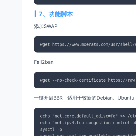
7、功能脚本
添加SWAP
Fail2ban
一键开启BBR，适用于较新的Debian、Ubuntu
echo "net.core.default_qdisc=fq" >> /etc
echo "net.ipv4.tcp_congestion_control=bb
sysctl -p

sysctl net.ipv4.tcp_available_congestion