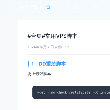
F12笔记
首页
VPS优惠
VPS测评
主
A
#合集#常用VPS脚本
2024年10月31日
教程
F+12
1、DD重装脚本
史上最强脚本
wget --no-check-certificate -qO Insta