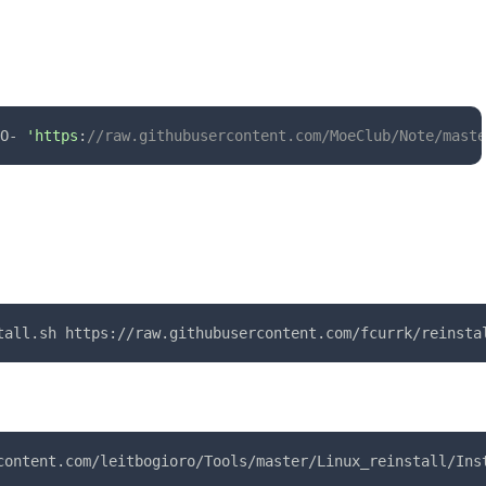
O- 
'https
:
//raw.githubusercontent.com/MoeClub/Note/mas