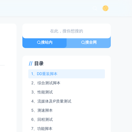
搜站内
搜全网
目录
1、DD重装脚本
2、综合测试脚本
3、性能测试
4、流媒体及IP质量测试
5、测速脚本
Tools/master/Linux_reinstall/InstallNET.sh'
 && 
chmod
 a+x
6、回程测试
7、功能脚本