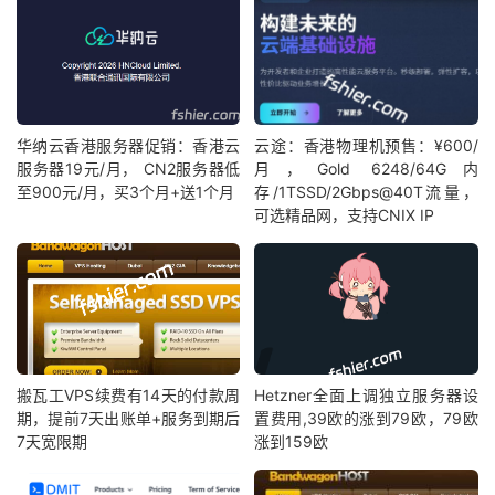
华纳云香港服务器促销：香港云
云途：香港物理机预售：¥600/
服务器19元/月， CN2服务器低
月，Gold 6248/64G内
至900元/月，买3个月+送1个月
存/1TSSD/2Gbps@40T流量，
可选精品网，支持CNIX IP
搬瓦工VPS续费有14天的付款周
Hetzner全面上调独立服务器设
期，提前7天出账单+服务到期后
置费用,39欧的涨到79欧，79欧
7天宽限期
涨到159欧