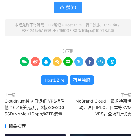
赞(
0
)

未经允许不得转载：
F12笔记
»
HostDZire：荷兰独服，€120/年，
E3-1245v5/16GB内存/960GB SSD/1Gbps@100TB流量
分享到









HostDZire
荷兰独服
上一篇
下一篇
Cloudnium独立日促销 VPS折后
NoBrand Cloud：暑期特惠活
低至0.49美元/月，2核/2G/20G
动，沪日IPLC、日本等KVM
SSD/NVMe /1Gbps@2TB流量
VPS，全场7折优惠
相关推荐