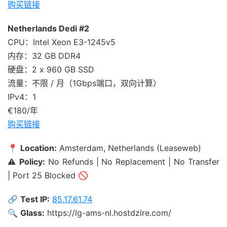
购买链接
Netherlands Dedi #2
CPU：Intel Xeon E3-1245v5
内存：32 GB DDR4
硬盘：2 x 960 GB SSD
流量：不限 / 月（1Gbps端口，双向计算）
IPv4：1
€180/年
购买链接
📍
Location:
Amsterdam, Netherlands (Leaseweb)
⚠️
Policy:
No Refunds | No Replacement | No Transfer
| Port 25 Blocked 🚫
🔗
Test IP:
85.17.61.74
🔍
Glass:
https://lg-ams-nl.hostdzire.com/