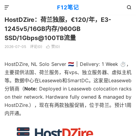
主机消息
正文

F12笔记


HostDZire：荷兰独服，€120/年，E3-
1245v5/16GB内存/960GB
SSD/1Gbps@100TB流量
2026-07-05
评论(0)
赞(
0
)

HostDZire, NL Solo Server 🇳🇱 | Delivery: 1 Week ⏱️，
主要提供法国、荷兰服务，有vps、独立服务器、虚拟主机
等。数据中心在Leaseweb和SmartDC。这家是Leaseweb
分销商（
Note:
Deployed in Leaseweb colocation racks
on their network. Hardware fully owned & managed by
HostDZire.），现在有两款独服促销，位于荷兰。预计1周
内开通。