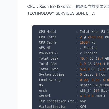
CPU：Xeon E3-12xx v2 ，磁盘IO当前测试大
TECHNOLOGY SERVICES SDN. BHD.
 CPU Model          : Intel Xeon E3-1
 CPU Cores          : 
2
 @ 
2493.990
 MH
 CPU Cache          : 
16384
 KB

 AES-NI             : ✓ Enabled

 VM-x/AMD-V         : ✓ Enabled

 Total Disk         : 
40.4
 GB (
2.7
 GB
 Total RAM          : 
1.9
 GB (
281.4
 M
 Total Swap         : 
512.0
 MB (
2.5
 M
 System Uptime      : 
0
 days, 
2
 hour 
 Load Average       : 
0.00
, 
0.02
, 
0.0
 OS                 : Debian GNU/Linu
 Arch               : x86_64 (
64
 Bit)

 Kernel             : 
6.1
.0
-
9
-amd64

 TCP Congestion Ctrl: bbr

 Virtualization     : KVM
