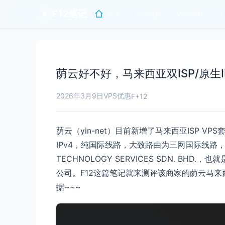
F12笔记
首页
VPS优惠
VPS测评
主
A
荫云好不好，马来西亚双ISP/原生I
2026年3月9日
VPS优惠
F+12
荫云（yin-net）目前新增了马来西亚ISP VPS
IPv4，纯国际线路，大致路由为三网国际线路，电
TECHNOLOGY SERVICES SDN. BHD.，也
公司。F12这篇笔记就来测评该商家的荫云马来西
据~~~