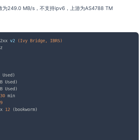
致为249.0 MB/s，不支持ipv6，上游为AS4788 TM
2xx 
v2
(Ivy Bridge, IBRS)
z

 Used)

B Used)

B Used)

30
 min

9
x 
12
 (bookworm)
