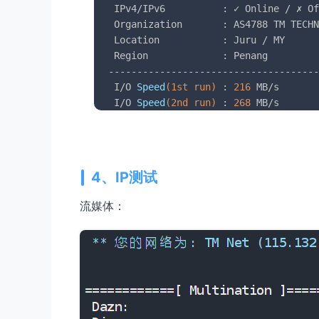
 IPv4/IPv6          : ✓ Online / ✗ Of
 Organization       : AS4788 TM TECHN
 Location           : Juru / MY

 Region             : Penang

-------------------------------------
 I/O 
Speed
(1st run)
 : 
216
 MB/s

 I/O 
Speed
(2nd run)
 : 
268
 MB/s

 I/O 
Speed
(3rd run)
 : 
263
 MB/s

 I/O 
Speed
(average)
 : 
249.0
 MB/s
4、IP测试
流媒体：