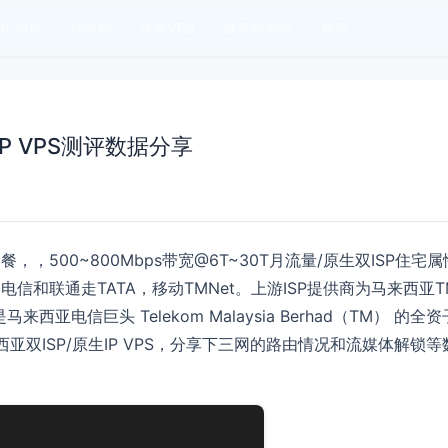
机消息
优惠码
便宜VPS
服务器测评
教程
P VPS测评数据分享
套餐，，500~800Mbps带宽@6T~30T月流量/原生双ISP住宅属
信和联通走TATA，移动TMNet。上游ISP提供商为马来西亚T
就是马来西亚电信巨头 Telekom Malaysia Berhad（TM） 的全资
亚双ISP/原生IP VPS，分享下三网的路由情况和流媒体解锁等