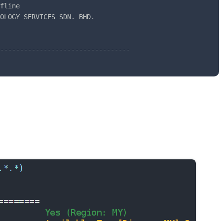
fline

OLOGY SERVICES SDN. BHD.

---------------------------------
