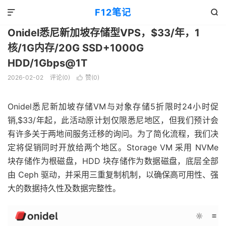
VPS优惠
正文

F12笔记


Onidel悉尼新加坡存储型VPS，$33/年，1
核/1G内存/20G SSD+1000G
HDD/1Gbps@1T
2026-02-02
评论(0)
赞(
0
)

Onidel悉尼新加坡存储VM与对象存储5折限时24小时促
销,$33/年起，此活动原计划仅限悉尼地区，但我们预计会
有许多关于两地间服务迁移的询问。为了简化流程，我们决
定将促销同时开放给两个地区。Storage VM 采用 NVMe
块存储作为根磁盘，HDD 块存储作为数据磁盘，底层全部
由 Ceph 驱动，并采用三重复制机制，以确保高可用性、强
大的数据持久性及数据完整性。