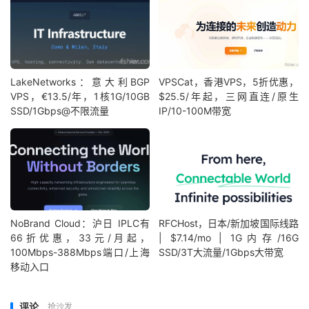
Single
Core
|
980
Multi
Core
|
1759
Full
Test
|
 https
:
//browser.geekbench.com/v6/c
YABS completed 
in
18
 min 
35
 sec
LakeNetworks：意大利BGP
VPSCat，香港VPS，5折优惠，
VPS，€13.5/年，1核1G/10GB
$25.5/年起，三网直连/原生
SSD/1Gbps@不限流量
IP/10-100M带宽
NoBrand Cloud：沪日 IPLC有
RFCHost，日本/新加坡国际线路
66折优惠，33元/月起，
| $7.14/mo | 1G内存/16G
100Mbps-388Mbps端口/上海
SSD/3T大流量/1Gbps大带宽
移动入口
评论
抢沙发