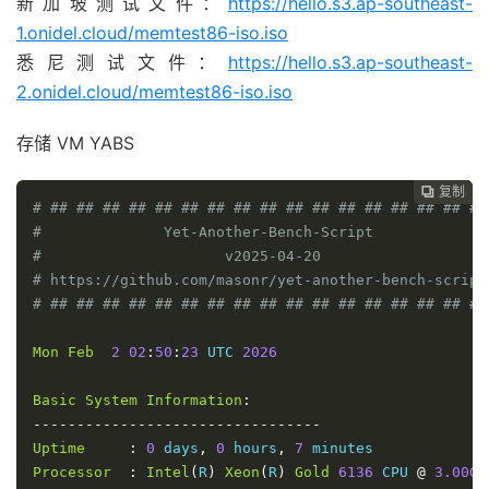
新加坡测试文件：
https://hello.s3.ap-southeast-
1.onidel.cloud/memtest86-iso.iso
悉尼测试文件：
https://hello.s3.ap-southeast-
2.onidel.cloud/memtest86-iso.iso
存储 VM YABS
复制
复制
复制



# ## ## ## ## ## ## ## ## ## ## ## ## ## ## ## ## ##
#              Yet-Another-Bench-Script             
#                     v2025-04-20                   
# https://github.com/masonr/yet-another-bench-script
# ## ## ## ## ## ## ## ## ## ## ## ## ## ## ## ## ##
Mon
Feb
2
02
:
50
:
23
 UTC 
2026
Basic
System
Information
:
---------------------------------
Uptime
:
0
 days
,
0
 hours
,
7
Processor
:
Intel
(
R
)
Xeon
(
R
)
Gold
6136
 CPU 
@
3.00GH