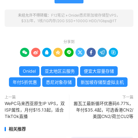
Block
Size
|
4k
(
IOPS
)
|
64k
(
I
------
|
---
----
|
----
-
未经允许不得转载：
F12笔记
»
Onidel悉尼新加坡存储型VPS，
Read
|
40.03
 MB
/
s   
(
10.0k
)
|
656.92
 MB
/
s  
(
10
$33/年，1核/1G内存/20G SSD+1000G HDD/1Gbps@1T
Write
|
40.13
 MB
/
s   
(
10.0k
)
|
660.38
 MB
/
s  
(
10
Total
|
80.16
 MB
/
s   
(
20.0k
)
|
1.31
 GB
/
s    
(
20
|
|
分享到
Block
Size
|
512k
(
IOPS
)
|
1m
(
I









------
|
---
----
|
----
-
Read
|
914.85
 MB
/
s   
(
1.7k
)
|
904.44
 MB
/
s    
(
Write
|
963.46
 MB
/
s   
(
1.8k
)
|
964.67
 MB
/
s    
(
Onidel
亚太地区云服务
便宜大容量存储
Total
|
1.87
 GB
/
s     
(
3.6k
)
|
1.86
 GB
/
s     
(
1
年付5折优惠
悉尼对象存储
新加坡存储型虚拟主机
iperf3 
Network
Speed
Tests
(
IPv4
):
---------------------------------
上一篇
下一篇
Provider
|
Location
(
Link
)
|
Send
S
WePC马来西亚原生IP VPS，双
搬瓦工最新循环优惠码6.77%，
-----
|
-----
|
----
ISP属性，月付$15.13起，适合
年付$35.4起，可选香港CN2/
Clouvider
|
London
,
 UK 
(
10G
)
|
478
Mb
TikTOk直播
美国CN2/荷兰CU2等
Eranium
|
Amsterdam
,
 NL 
(
100G
)
|
416
Mb
Uztelecom
|
Tashkent
,
 UZ 
(
10G
)
|
435
Mb
相关推荐
Leaseweb
|
Singapore
,
 SG 
(
10G
)
|
766
Mb