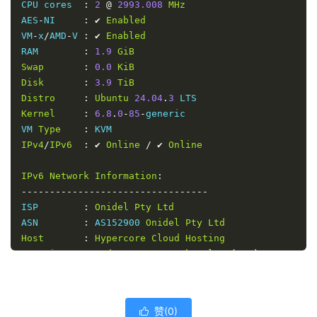
CPU cores  
:
2
@
2993.008
MHz
AES
-
NI     
:
✔
Enabled
VM
-
x
/
AMD
-
V 
:
✔
Enabled
RAM        
:
1.9
GiB
Swap
:
0.0
KiB
Disk
:
3.9
TiB
Distro
:
Ubuntu
24.04
.
3
Kernel
:
6.8
.
0
-
85
-
generic     

VM 
Type
:
IPv4
/
IPv6
:
✔
Online
/
✔
Online
IPv6
Network
Information
:
---------------------------------
ISP        
:
Onidel
Pty
Ltd
ASN        
:
 AS152900 
Onidel
Pty
Ltd
Host
:
Hypercore
Cloud
Hosting
Location
:
Sydney
,
New
South
Wales
(
NSW
)
Country
:
Australia
fio 
Disk
Speed
Tests
(
Mixed
 R
/
W 
50
/
50
)
(
Partition
/
d
赞(
0
)

---------------------------------