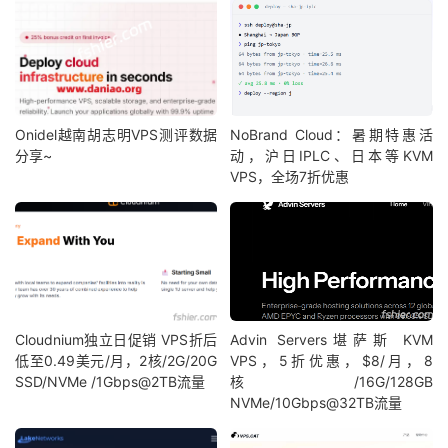
Clouvider
|
Los
Angeles
,
 CA
,
 US 
(
10G
)
|
597
Mb
Leaseweb
|
 NYC
,
 NY
,
 US 
(
10G
)
|
596
Mb
Edgoo
|
Sao
Paulo
,
 BR 
(
1G
)
|
371
Mb
iperf3 
Network
Speed
Tests
(
IPv6
):
---------------------------------
Onidel越南胡志明VPS测评数据
NoBrand Cloud：暑期特惠活
Provider
|
Location
(
Link
)
|
Send
S
分享~
动，沪日IPLC、日本等KVM
-----
|
-----
|
----
VPS，全场7折优惠
Clouvider
|
London
,
 UK 
(
10G
)
|
478
Mb
Eranium
|
Amsterdam
,
 NL 
(
100G
)
|
486
Mb
Uztelecom
|
Tashkent
,
 UZ 
(
10G
)
|
 busy  
Leaseweb
|
Singapore
,
 SG 
(
10G
)
|
753
Mb
Clouvider
|
Los
Angeles
,
 CA
,
 US 
(
10G
)
|
594
Mb
Leaseweb
|
 NYC
,
 NY
,
 US 
(
10G
)
|
588
Mb
Edgoo
|
Sao
Paulo
,
 BR 
(
1G
)
|
397
Mb
Cloudnium独立日促销 VPS折后
Advin Servers堪萨斯 KVM
低至0.49美元/月，2核/2G/20G
VPS，5折优惠，$8/月，8
Geekbench
6
Benchmark
Test
:
SSD/NVMe /1Gbps@2TB流量
核/16G/128GB
---------------------------------
NVMe/10Gbps@32TB流量
Test
|
Value
|