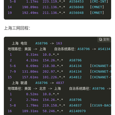
5
-
8
1.17ms
223.119
.*.*
  AS58453   
[
CMI
-
INT
]
14
190.89ms
211.136
.*.*
  AS56048   
[
CMNET
]
19
192.49ms
211.136
.*.*
  AS56048   
[
CMNET
]
上海三网回程：
复制
复制
复制
复制
复制





上海
电信
    AS8796 
->
163
地理路径：美国
->
上海
自治系统路径：
AS8796 
->
 AS4134 
-
1
0.31ms
10.0
.*.*
2
4.32ms
154.26
.*.*
   AS8796                
5
-
6
6.69ms
218.30
.*.*
   AS4134    
[
CHINANET
-
US
7
-
9
131.80ms
202.97
.*.*
   AS4134    
[
CHINANET
-
BB
15
157.61ms
101.226
.*.*
  AS4812    
[
CHINANET
-
SH
上海
联通
    AS8796 
->
4837
地理路径：美国
->
北京
->
上海
自治系统路径：
AS8796 
->
 A
1
0.52ms
10.0
.*.*
2
2.76ms
154.26
.*.*
   AS8796                
5
-
8
1.79ms
219.158
.*.*
  AS4837    
[
CU169
-
BACKB
16
189.31ms
58.246
.*.*
   AS140979              