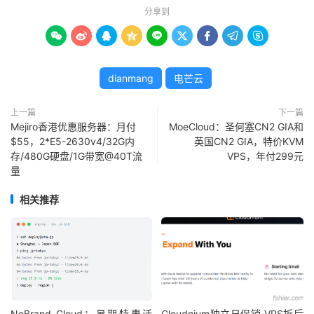
分享到









dianmang
电芒云
上一篇
下一篇
Mejiro香港优惠服务器：月付
MoeCloud：圣何塞CN2 GIA和
$55，2*E5-2630v4/32G内
英国CN2 GIA，特价KVM
存/480G硬盘/1G带宽@40T流
VPS，年付299元
量
相关推荐
NoBrand Cloud：暑期特惠活
Cloudnium独立日促销 VPS折后