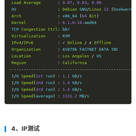
Load
Average
:
0.07
,
0.03
,
0.00
 OS                 
:
Debian
 GNU
/
Linux
12
(
bookworm
)
Arch
:
 x86_64 
(
64
Bit
)
Kernel
:
6.1
.
0
-
10
-
amd64

 TCP 
Congestion
Ctrl
:
 bbr

Virtualization
:
 KVM

IPv4
/
IPv6
:
✓
Online
/
✗
Offline
Organization
:
 AS8796 FASTNET DATA INC

Location
:
Los
Angeles
/
 US

Region
:
California
----------------------------------------------------
 I
/
O 
Speed
(
1st
 run
)
:
1.1
 GB
/
s

 I
/
O 
Speed
(
2nd
 run
)
:
1.4
 GB
/
s

 I
/
O 
Speed
(
3rd
 run
)
:
1.4
 GB
/
s

 I
/
O 
Speed
(
average
)
:
1331.2
 MB
/
s
4、IP测试