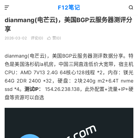
VPS优惠
正文

F12笔记


dianmang(电芒云)，美国BGP云服务器测评分
享
2026-03-02
评论(0)
赞(
0
)

dianmang(电芒云)，美国BGP云服务器测评数据分享。特
色是美国洛杉矶la机房，中国三网直连低价大宽带，宿主机
CPU：AMD 7V13 2.4G 64核心128线程 *2，内存：镁光
64G 2DR 2400 *32，硬盘：2块240g m2+6.4T nvme
ssd *4。
测试IP：
154.26.238.138，此外配置+流量+IP+硬
盘等资源可以自选