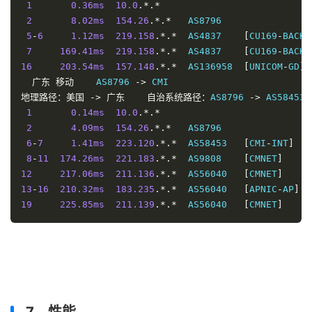
1
0.36ms
10.0
.*.*
2
8.02ms
154.26
.*.*
   AS8796                
5
-
6
1.12ms
219.158
.*.*
  AS4837    
[
CU169
-
BACKB
7
169.41ms
219.158
.*.*
  AS4837    
[
CU169
-
BACKB
16
203.54ms
157.148
.*.*
  AS136958  
[
UNICOM
-
GD
]
广东
移动
    AS8796 
->
地理路径：美国
->
广东
自治系统路径：
AS8796 
->
 AS58453 
1
0.14ms
10.0
.*.*
2
4.09ms
154.26
.*.*
   AS8796                
6
-
7
1.41ms
223.120
.*.*
  AS58453   
[
CMI
-
INT
]
8
-
11
174.26ms
221.183
.*.*
  AS9808    
[
CMNET
]
12
217.06ms
211.136
.*.*
  AS56040   
[
CMNET
]
13
-
16
210.32ms
183.235
.*.*
  AS56040   
[
APNIC
-
AP
]
19
225.85ms
211.139
.*.*
  AS56040   
[
CMNET
]
7、性能