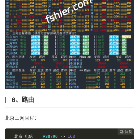
6、路由
北京三网回程：
复制
复制
复制
复制
复制
复制






北京
电信
    AS8796 
->
163