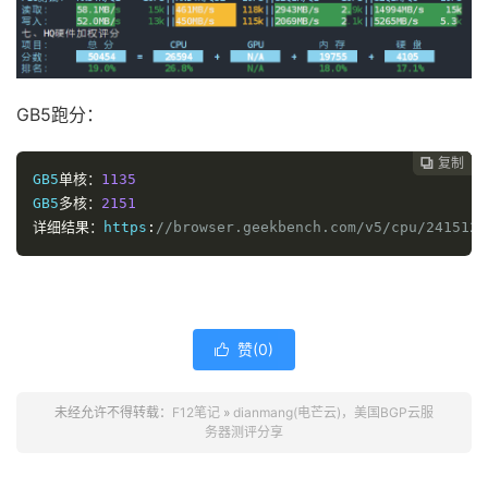
GB5跑分：
复制
复制
复制



GB5
单核：
1135
GB5
多核：
2151
详细结果：
https
:
//browser.geekbench.com/v5/cpu/2415122
赞(
0
)

未经允许不得转载：
F12笔记
»
dianmang(电芒云)，美国BGP云服
务器测评分享