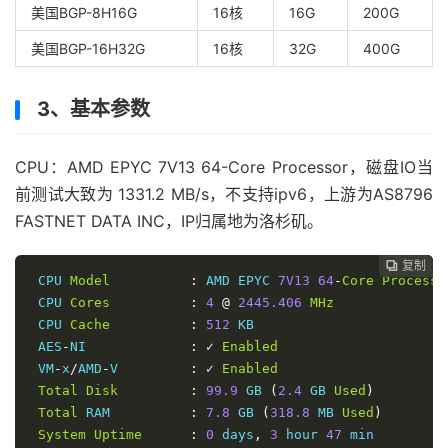
美国BGP-8H16G
16核
16G
200G
美国BGP-16H32G
16核
32G
400G
3、基本参数
CPU：AMD EPYC 7V13 64-Core Processor，磁盘IO当
前测试大致为 1331.2 MB/s，不支持ipv6，上游为AS8796
FASTNET DATA INC，IP归属地为洛杉矶。
复制
复制
复制
复制
复制
复制
复制







 CPU 
Model
:
 AMD EPYC 
7V13
64
-
Core
Processo
 CPU 
Cores
:
4
@
2445.406
MHz
 CPU 
Cache
:
512
 KB

 AES
-
NI             
:
✓
Enabled
 VM
-
x
/
AMD
-
V         
:
✓
Enabled
Total
Disk
:
99.9
 GB 
(
2.4
 GB 
Used
)
Total
 RAM          
:
7.8
 GB 
(
318.8
 MB 
Used
)
System
Uptime
:
0
 days
,
3
 hour 
47
 min
