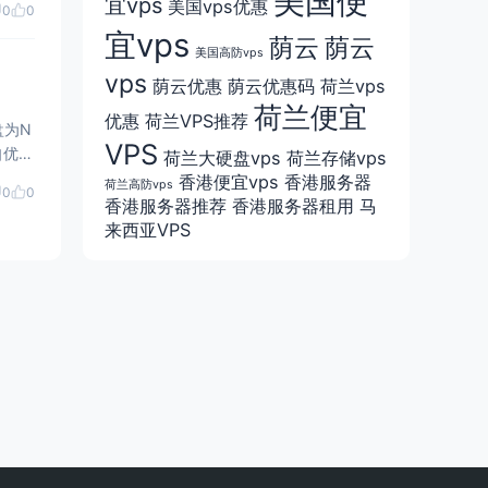
美国便
宜vps
美国vps优惠
0
0
宜vps
荫云
荫云
美国高防vps
vps
荫云优惠
荫云优惠码
荷兰vps
荷兰便宜
优惠
荷兰VPS推荐
盘为N
VPS
自优化
荷兰大硬盘vps
荷兰存储vps
香港便宜vps
香港服务器
荷兰高防vps
0
0
香港服务器推荐
香港服务器租用
马
来西亚VPS