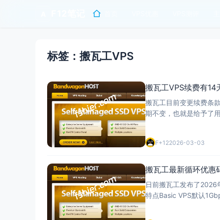
F12笔记
首页
VPS优惠
VPS测评
主
A
标签：搬瓦工VPS
搬瓦工VPS续费有1
搬瓦工目前变更续费条款
期不变，也就是给予了用户14
nough credit balance to
F+12
2026-03-03
搬瓦工最新循环优惠码6
日前搬瓦工发布了2026
特点Basic VPS默认1
GIA带宽为1Gbps-2