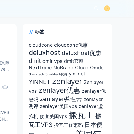
标签
cloudcone
cloudcone优惠
deluxhost
deluxhost优惠
dmit
dmit vps
dmit官网
的宽限
NextTrace
NoBrand Cloud
Onidel
e e
yin-net
Sharktech
Sharktech优惠
zenlayer
YINNET
Zenlayer
0
0
zenlayer优惠
vps
zenlayer优
zenlayer弹性云
惠码
zenlayer
测评
zenlayer美国vps
zenlayer虚
VPS
搬瓦工
搬
拟机
便宜美国vps
CN2
瓦工VPS
日本便
搬瓦工优惠码