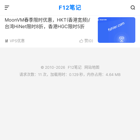
标签：台湾动态VPS
F12笔记
共 1 篇文章


MoonVM春季限时优惠，HKT(香港宽频)/
台湾HiNet限时8折，香港HGC限时5折
VPS优惠
赞(
0
)


© 2010-2026
F12笔记
网站地图
请求次数：11 次，加载用时：0.129 秒，内存占用：4.64 MB