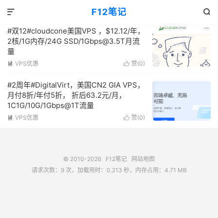
标签：便宜美国vps
F12笔记
共 2 篇文章


#双12#cloudcone美国VPS ，$12.12/年，
2核/1G内存/24G SSD/
1Gbps@3.5T
月流
量
VPS优惠
赞(
0
)


#2周年#DigitalVirt，美国CN2 GIA VPS，
月付8折/年付5折， 折后63.2元/月，
1C1G/10G/1Gbps@1T流量
VPS优惠
赞(
0
)


© 2010-2026
F12笔记
网站地图
请求次数：9 次，加载用时：0.213 秒，内存占用：4.71 MB